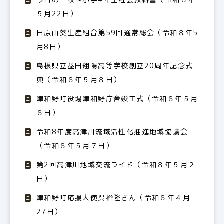
５月22日）
日原山葵生産組合第59回通常総会（令和８年5
月8日）
島根県立益田翔陽高等学校創立20周年記念式
典（令和８年５月８日）
津和野町役場津和野庁舎竣工式（令和８年５月
８日）
令和8年度高津川流域活性化推進地域協議会
（令和８年５月７日）
第2回高津川地域交流ライド（令和８年５月２
日）
津和野町応援大使呉裕隆さん（令和８年４月
27日）