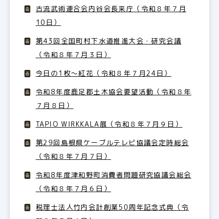
古流武術連合会内谷会長来庁（令和８年７月
10日）
第43回全国町村下水道推進大会・研究会議
（令和８年７月３日）
今日の1枚～紅花（令和８年７月24日）
令和8年度鹿足郡土木協会要望活動（令和８年
７月８日）
TAPIO WIRKKALA展（令和８年７月９日）
第29回島根県ケーブルテレビ協議会定時総会
（令和８年７月７日）
令和8年度津和野町消費者問題研究協議会総会
（令和８年７月６日）
税理士法人竹内会計創業50周年記念式典（令