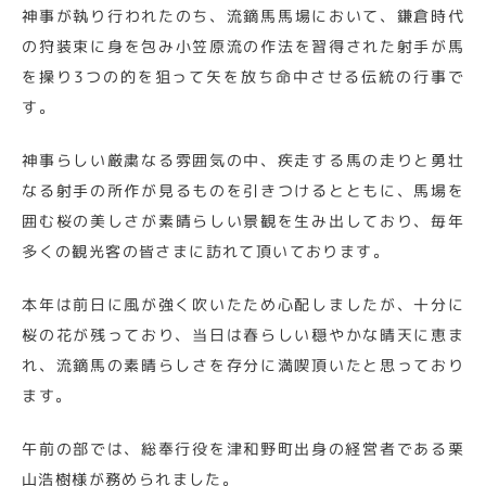
神事が執り行われたのち、流鏑馬馬場において、鎌倉時代
の狩装束に身を包み小笠原流の作法を習得された射手が馬
を操り3つの的を狙って矢を放ち命中させる伝統の行事で
す。
神事らしい厳粛なる雰囲気の中、疾走する馬の走りと勇壮
なる射手の所作が見るものを引きつけるとともに、馬場を
囲む桜の美しさが素晴らしい景観を生み出しており、毎年
多くの観光客の皆さまに訪れて頂いております。
本年は前日に風が強く吹いたため心配しましたが、十分に
桜の花が残っており、当日は春らしい穏やかな晴天に恵ま
れ、流鏑馬の素晴らしさを存分に満喫頂いたと思っており
ます。
午前の部では、総奉行役を津和野町出身の経営者である栗
山浩樹様が務められました。