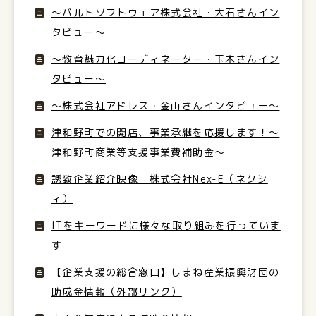
〜バルトソフトウェア株式会社・大石さんイン
タビュー〜
〜教育魅力化コーディネーター・玉木さんイン
タビュー〜
〜株式会社アドレス・金山さんインタビュー〜
津和野町での開店、事業承継を応援します！～
津和野町商業等支援事業費補助金～
誘致企業紹介映像 株式会社Nex-E（ネクシ
ィ）
ITをキーワードに様々な取り組みを行っていま
す
【企業支援の総合窓口】しまね産業振興財団の
助成金情報（外部リンク）