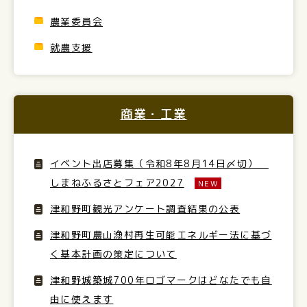
農業委員会
就農支援
商業・工業
イベント出店募集（令和8年8月14日〆切）
しまねふるさとフェア2027
NEW
津和野町観光アンケート調査結果の公表
津和野町農山漁村再生可能エネルギー法に基づ
く基本計画の策定について
津和野城築城700年ロゴマークはどなたでも自
由に使えます