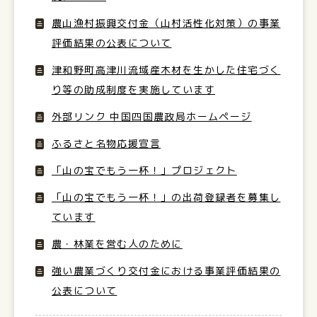
農山漁村振興交付金（山村活性化対策）の事業
評価結果の公表について
津和野町高津川流域産木材を生かした住宅づく
り等の助成制度を実施しています
外部リンク 中国四国農政局ホームページ
ふるさと名物応援宣言
「山の宝でもう一杯！」プロジェクト
「山の宝でもう一杯！」の出荷登録者を募集し
ています
農・林業を営む人のために
強い農業づくり交付金における事業評価結果の
公表について