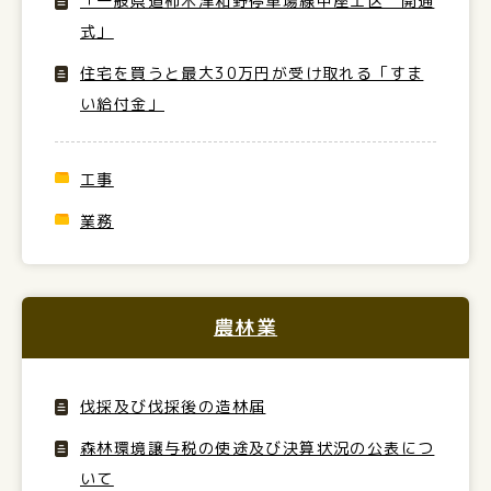
「一般県道柿木津和野停車場線中座工区 開通
式」
住宅を買うと最大30万円が受け取れる「すま
い給付金」
工事
業務
農林業
伐採及び伐採後の造林届
森林環境譲与税の使途及び決算状況の公表につ
いて