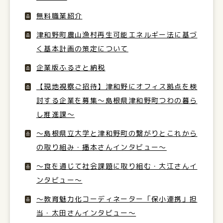
無料職業紹介
津和野町農山漁村再生可能エネルギー法に基づ
く基本計画の策定について
企業版ふるさと納税
【現地視察ご招待】津和野にオフィス拠点を検
討する企業を募集〜島根県津和野町つわの暮ら
し推進課〜
～島根県立大学と津和野町の繋がりとこれから
の取り組み・播本さんインタビュー〜
〜食を通じて社会課題に取り組む・大江さんイ
ンタビュー〜
〜教育魅力化コーディネーター「保小連携」担
当・太田さんインタビュー〜