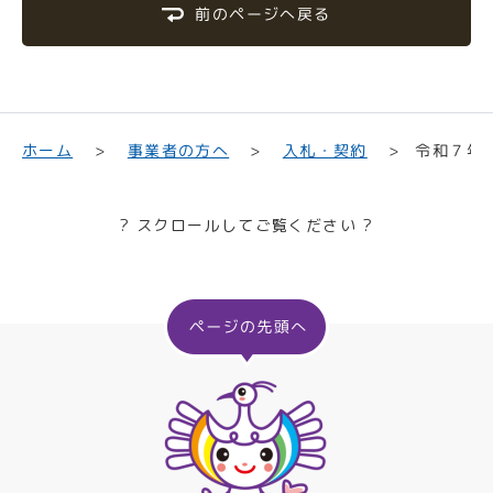
前のページへ戻る
令和７年
事業者の方へ
入札・契約
ホーム
? スクロールしてご覧ください ?