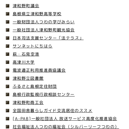
津和野町議会
島根県立津和野高等学校
一般財団法人つわの学びみらい
一般社団法人津和野町観光協会
日本司法支援センター「法テラス」
サンネットにちはら
萩・石見空港
高津川大学
電波適正利用推進員協議会
津和野立図書館
ふるさと島根定住財団
島根行政監視行政相談センター
津和野町商工会
全国田舎暮らしガイド交流居住のススメ
[A-PAB]一般社団法人 放送サービス高度化推進協会
社会福祉法人つわの福祉会（シルバーリーフつわの）