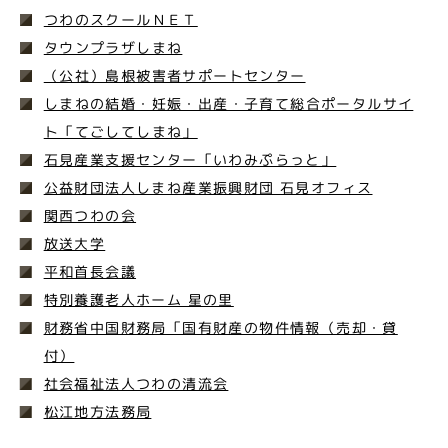
つわのスクールＮＥＴ
タウンプラザしまね
（公社）島根被害者サポートセンター
しまねの結婚・妊娠・出産・子育て総合ポータルサイ
ト「てごしてしまね」
石見産業支援センター「いわみぷらっと」
公益財団法人しまね産業振興財団 石見オフィス
関西つわの会
放送大学
平和首長会議
特別養護老人ホーム 星の里
財務省中国財務局「国有財産の物件情報（売却・貸
付）
社会福祉法人つわの清流会
松江地方法務局