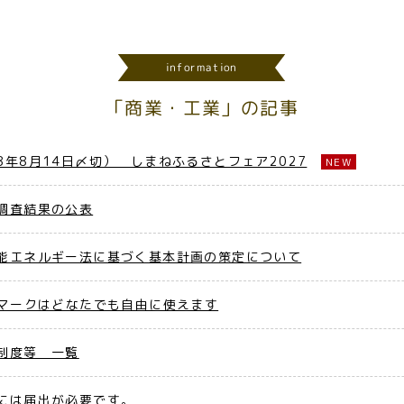
information
「商業・工業」の記事
年8月14日〆切） しまねふるさとフェア2027
NEW
調査結果の公表
能エネルギー法に基づく基本計画の策定について
ゴマークはどなたでも自由に使えます
制度等 一覧
には届出が必要です。