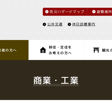
防災ハザードマップ
避難場
休日診療案内
公共交通
移住・定住を
観光
業者の方へ
お考えの方へ
子育て・教育
健康・福祉
商業・工業