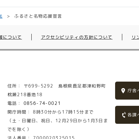
ふるさと名物応援宣言
光
報について
アクセシビリティの方針について
リ
住所：
〒699-5292
島根県鹿足郡津和野町
庁舎
枕瀬218番地18
電話：
0856-74-0021
開庁時間：
8時30分から17時15分まで
各課
（土・日曜日、祝日、12月29日から1月3日ま
でを除く）
法人番号：
7000020325015