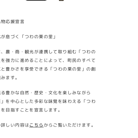
名物応援宣言
化が息づく「つわの栗の里」
は、農・商・観光が連携して取り組む「つわの
生を強力に進めることによって、町民のすべて
恵と豊かさを享受できる「つわの栗の里」の創
組みます。
残る豊かな自然・歴史・文化を楽しみながら
栗」を中心とした多彩な味覚を味わえる「つわ
」を目指すことを宣言します。
の詳しい内容は
こちら
からご覧いただけます。