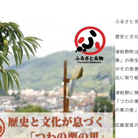
ふるさと
歴史と文
津和野町
栗」の再
がその恩
出に取り
津和野に
「つわの
の栗の里
応援宣言