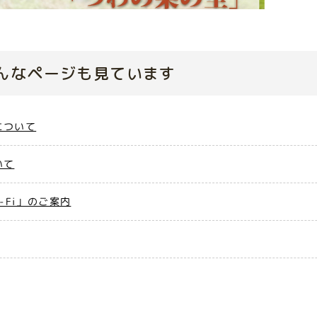
んなページも見ています
について
いて
i-Fi」のご案内