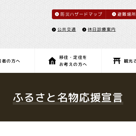
防災ハザードマップ
避難場
休日診療案内
公共交通
移住・定住を
観光
業者の方へ
お考えの方へ
子育て・教育
健康・福祉
ふるさと名物応援宣言