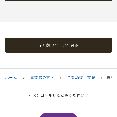
前のページへ戻る
株式
企業誘致・支援
事業者の方へ
ホーム
? スクロールしてご覧ください ?