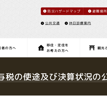
防災ハザードマップ
避難場
休日診療案内
公共交通
移住・定住を
観光
業者の方へ
お考えの方へ
子育て・教育
健康・福祉
与税の使途及び決算状況の