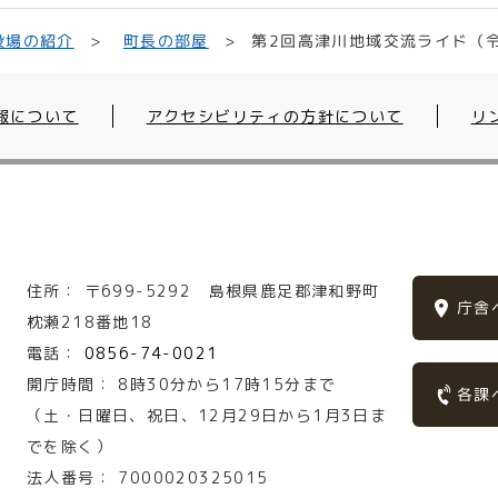
第2回高津川地域交流ライド（
役場の紹介
町長の部屋
報について
アクセシビリティの方針について
リ
住所：
〒699-5292
島根県鹿足郡津和野町
庁舎
枕瀬218番地18
電話：
0856-74-0021
開庁時間：
8時30分から17時15分まで
各課
（土・日曜日、祝日、12月29日から1月3日ま
でを除く）
法人番号：
7000020325015