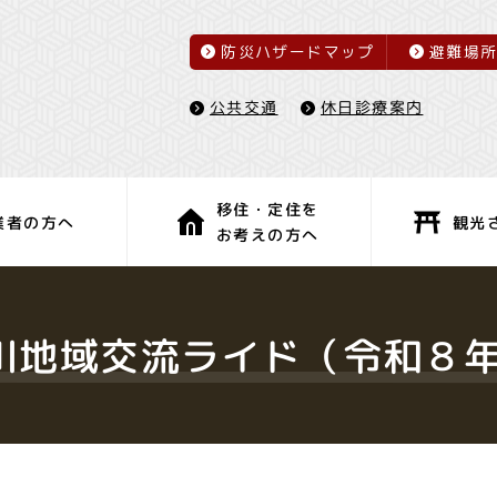
防災ハザードマップ
避難場
休日診療案内
公共交通
移住・定住を
観光
業者の方へ
お考えの方へ
子育て・教育
健康・福祉
川地域交流ライド（令和８