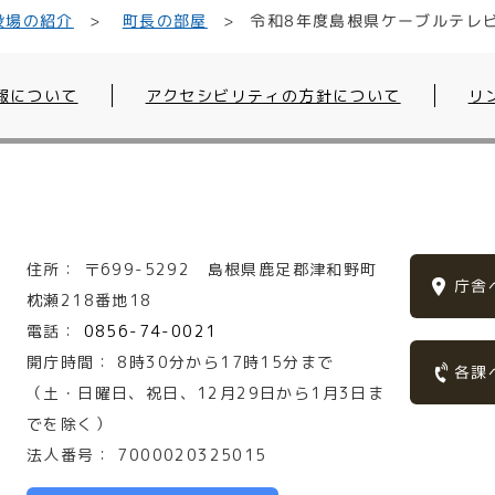
令和8年度島根県ケーブルテレ
役場の紹介
町長の部屋
報について
アクセシビリティの方針について
リ
住所：
〒699-5292
島根県鹿足郡津和野町
庁舎
枕瀬218番地18
電話：
0856-74-0021
開庁時間：
8時30分から17時15分まで
各課
（土・日曜日、祝日、12月29日から1月3日ま
でを除く）
法人番号：
7000020325015