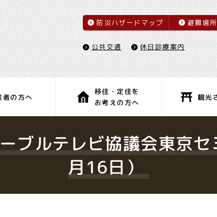
防災ハザードマップ
避難場
休日診療案内
公共交通
移住・定住を
観光
業者の方へ
お考えの方へ
子育て・教育
健康・福祉
ケーブルテレビ協議会東京セ
月16日）