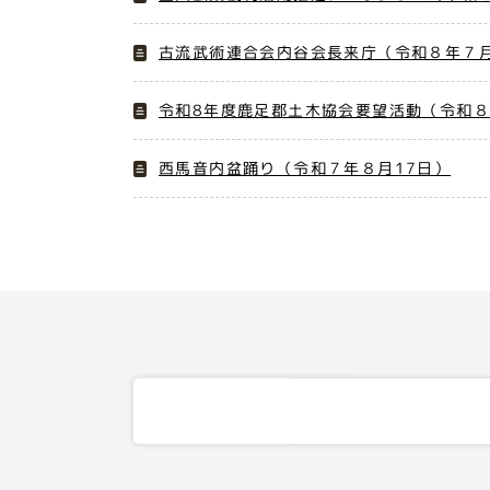
古流武術連合会内谷会長来庁（令和８年７月
令和8年度鹿足郡土木協会要望活動（令和
西馬音内盆踊り（令和７年８月17日）