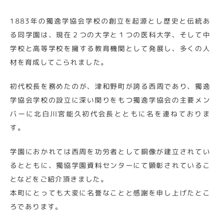
1883年の獨逸学協会学校の創立を起源とし歴史と伝統あ
る同学園は、現在２つの大学と１つの医科大学、そして中
学校と高等学校を擁する教育機関として発展し、多くの人
材を育成してこられました。
初代校長を務めたのが、津和野町が誇る西周であり、獨逸
学協会学校の設立に深い関りをもつ獨逸学協会の主要メン
バーに北白川宮能久初代会長とともに名を連ねておりま
す。
学園におかれては西周を功労者として銅像が建立されてい
るとともに、獨協学園資料センターにて顕彰されているこ
となどをご紹介頂きました。
本町にとっても大変に名誉なことと感謝を申し上げたとこ
ろであります。