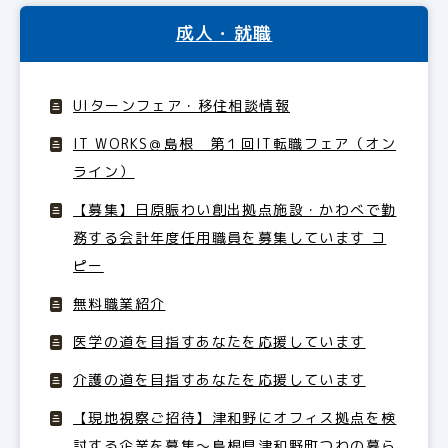
成人・就職
UIターンフェア・移住相談情報
IT WORKS＠島根 第１回IT転職フェア（オン
ライン）
【募集】日原賑わい創出拠点施設・かわべで勤
務する会計年度任用職員を募集しています コ
ピー
無料職業紹介
医学の道を目指すあなたを応援しています
介護の道を目指すあなたを応援しています
【現地視察ご招待】津和野にオフィス拠点を検
討する企業を募集〜島根県津和野町つわの暮ら