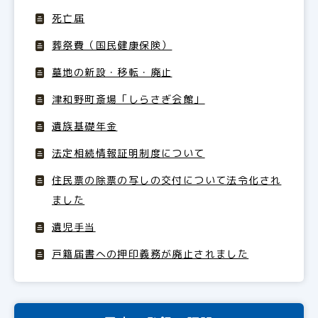
死亡届
葬祭費（国民健康保険）
墓地の新設・移転・廃止
津和野町斎場「しらさぎ会館」
遺族基礎年金
法定相続情報証明制度について
住民票の除票の写しの交付について法令化され
ました
遺児手当
戸籍届書への押印義務が廃止されました