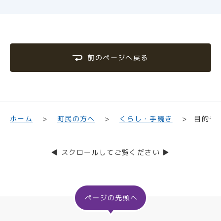
前のページへ戻る
目的や
くらし・手続き
町民の方へ
ホーム
◀ スクロールしてご覧ください ▶