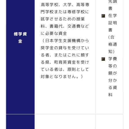
先調
高等学校、大学、高等専
書
門学校または専修学校に
在学
就学させるための授業
証明
料、書籍代、交通費など
書
に必要な資金
修学資
(合
（日本学生支援機構から
金
格通
奨学金の貸与を受けてい
知)
る者、またはこれに類す
学費
る県、町育英資金を受け
等の
ている者は、原則として
額が
対象となりません。）
分か
る資
料