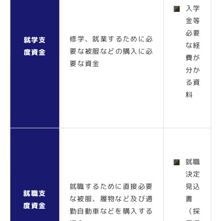
入学
金等
必要
修学、就業するために必
就学支
な経
要な被服などの購入に必
度資金
費が
要な資金
分か
る資
料
就職
決定
就職するために直接必要
見込
就職支
な被服、履物など及び通
書
度資金
勤自動車などを購入する
（採