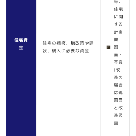
等、
住宅
に関
する
計画
書
住宅資
住宅の補修、増改築や建
図
金
設、購入に必要な資金
面・
写真
(改
造の
場合
は現
図面
と改
造図
面