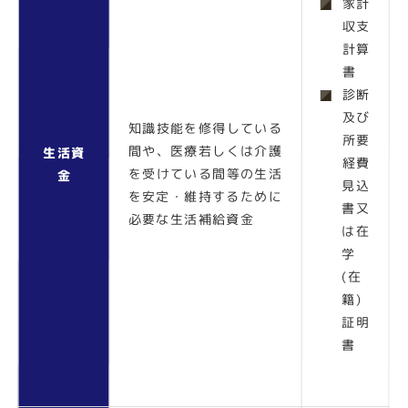
家計
収支
計算
書
診断
及び
知識技能を修得している
所要
間や、医療若しくは介護
生活資
経費
を受けている間等の生活
金
見込
を安定・維持するために
書又
必要な生活補給資金
は在
学
(在
籍)
証明
書