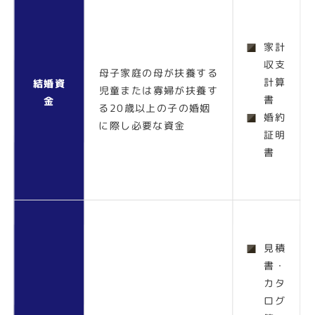
家計
収支
母子家庭の母が扶養する
計算
結婚資
児童または寡婦が扶養す
書
金
る20歳以上の子の婚姻
婚約
に際し必要な資金
証明
書
見積
書・
カタ
ログ