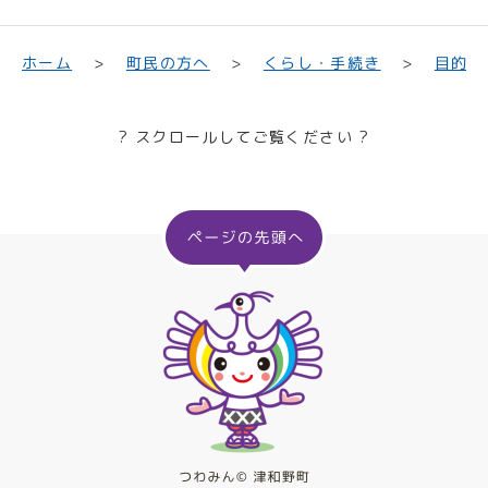
目的や
くらし・手続き
町民の方へ
ホーム
? スクロールしてご覧ください ?