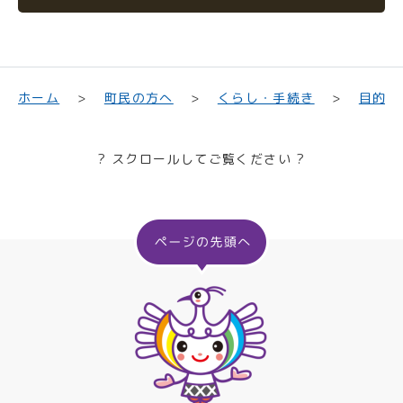
目的や
くらし・手続き
町民の方へ
ホーム
? スクロールしてご覧ください ?