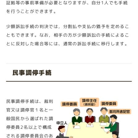
証拠等の事前準備が必要となりますが、自分1人でも手続
を行うことができます。
少額訴訟手続の判決では，分割払や支払の猶予を定めるこ
ともできます。なお，相手の方が少額訴訟の手続によるこ
とに反対した場合等には、通常の訴訟手続に移行します。
民事調停手続
民事調停手続は、裁判
官又は調停官１名と一
般国民から選ばれた調
停委員2名以上で構成
される調停委員会のあ