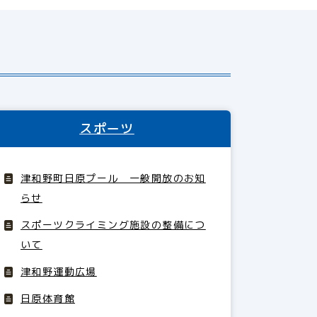
スポーツ
津和野町日原プール 一般開放のお知
らせ
スポーツクライミング施設の整備につ
いて
津和野運動広場
日原体育館