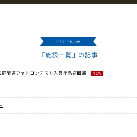
information
「施設一覧」の記事
和野街道フォトコンテスト入賞作品巡回展
NEW
ー