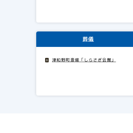
葬儀
津和野町斎場「しらさぎ会館」