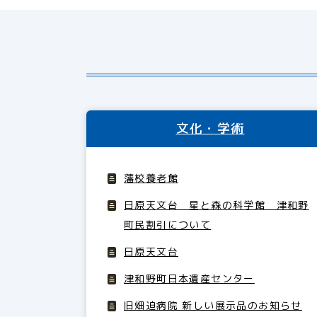
文化・学術
藩校養老館
日原天文台 星と森の科学館 津和野
町民割引について
日原天文台
津和野町日本遺産センター
旧畑迫病院 新しい展示品のお知らせ