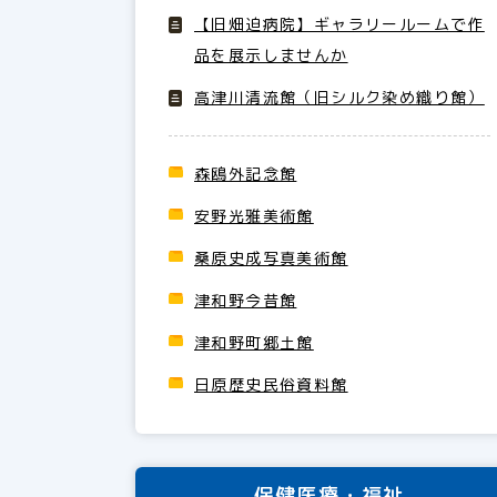
【旧畑迫病院】ギャラリールームで作
品を展示しませんか
高津川清流館（旧シルク染め織り館）
森鴎外記念館
安野光雅美術館
桑原史成写真美術館
津和野今昔館
津和野町郷土館
日原歴史民俗資料館
保健医療・福祉