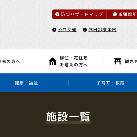
防災ハザードマップ
避難場
休日診療案内
公共交通
移住・定住を
観光
業者の方へ
お考えの方へ
子育て・教育
健康・福祉
施設一覧