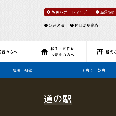
防災ハザードマップ
避難場
休日診療案内
公共交通
移住・定住を
観光
業者の方へ
お考えの方へ
子育て・教育
健康・福祉
道の駅