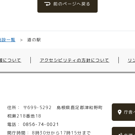
前のページへ戻る
施設一覧
道の駅
報について
アクセシビリティの方針について
リ
住所：
〒699-5292
島根県鹿足郡津和野町
庁舎
枕瀬218番地18
電話：
0856-74-0021
開庁時間：
8時30分から17時15分まで