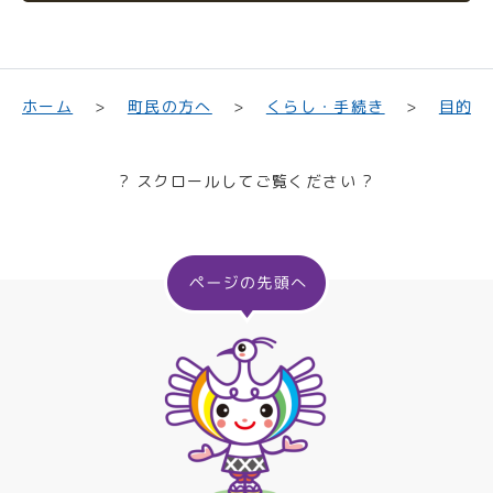
目的や
くらし・手続き
町民の方へ
ホーム
? スクロールしてご覧ください ?