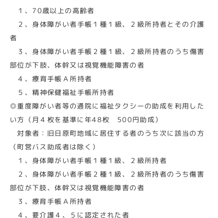
１、70歳以上の高齢者
２、身体障がい者手帳１種１級、２級所持者とその介護
者
３、身体障がい者手帳２種１級、２級所持者のうち傷害
部位が下肢、体幹又は視覚機能障害の者
４、療育手帳Ａ所持者
５、精神保健福祉手帳所持者
◎重度障がい者等の通院に福祉タクシーの助成を利用した
い方（月４枚を基準に年48枚 500円助成）
対象者：旧日原町地域に居住する者のうち次に該当の方
（町営バス助成者は除く）
１、身体障がい者手帳１種１級、２級所持者
２、身体障がい者手帳２種１級、２級所持者のうち傷害
部位が下肢、体幹又は視覚機能障害の者
３、療育手帳Ａ所持者
４、要介護４、５に認定された者