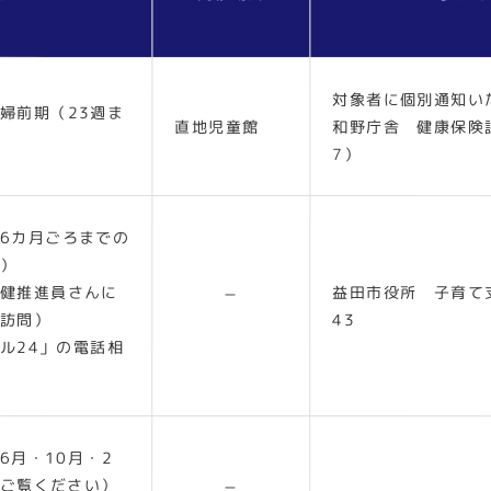
対象者に個別通知い
婦前期（23週ま
直地児童館
和野庁舎 健康保険課 
7）
6カ月ごろまでの
）
健推進員さんに
益田市役所 子育て支援
－
訪問）
43
ル24」の電話相
6月・10月・2
ご覧ください）
－