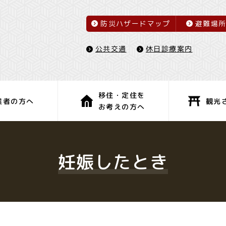
防災ハザードマップ
避難場
休日診療案内
公共交通
移住・定住を
観光
業者の方へ
お考えの方へ
子育て・教育
健康・福祉
妊娠したとき