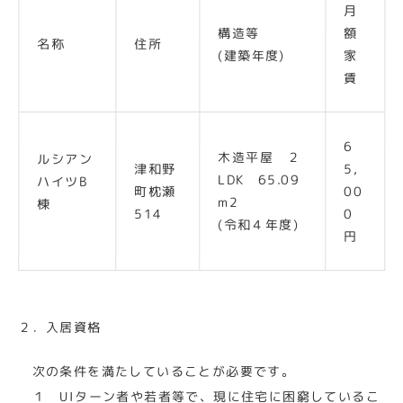
月
構造等
額
名称
住所
(建築年度)
家
賃
6
木造平屋 ２
ルシアン
津和野
5,
LDK 65.09
ハイツB
町枕瀬
00
m2
棟
514
0
(令和４年度)
円
２．入居資格
次の条件を満たしていることが必要です。
１ UIターン者や若者等で、現に住宅に困窮しているこ