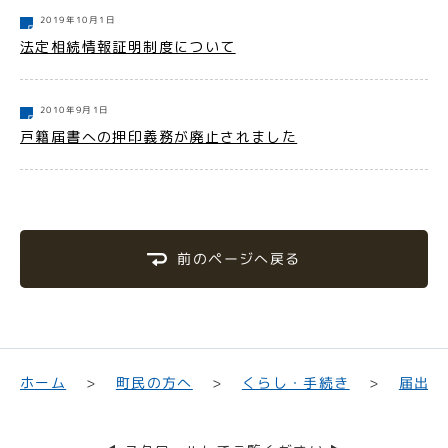
2019年10月1日
法定相続情報証明制度について
2010年9月1日
戸籍届書への押印義務が廃止されました
前のページへ戻る
届出・
くらし・手続き
町民の方へ
ホーム