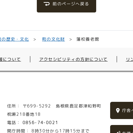
前のページへ戻る
町の歴史・文化
町の文化財
藩校養老館
報について
アクセシビリティの方針について
リ
住所：
〒699-5292
島根県鹿足郡津和野町
庁舎
枕瀬218番地18
電話：
0856-74-0021
開庁時間：
8時30分から17時15分まで