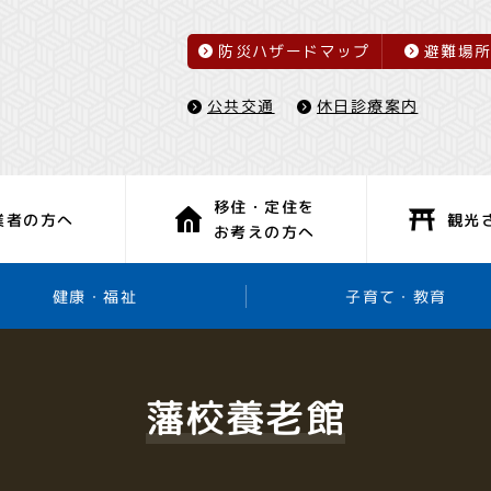
防災ハザードマップ
避難場
休日診療案内
公共交通
移住・定住を
観光
業者の方へ
お考えの方へ
子育て・教育
健康・福祉
藩校養老館