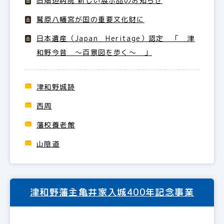
旧畑迫病院 新しい展示品のお知らせ
鷲原八幡宮が国の重要文化財に
日本遺産（Japan Heritage）認定 「 津
和野今昔 ～百景図を歩く～ 」
津和野城跡
西周
藩校養老館
山陰道
津和野藩主亀井家入城400年記念事業