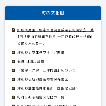
町の文化財
旧堀氏庭園・堀家文書調査成果公開講演会 第
1回「銅山で緑青を拾う ―江戸時代笹ヶ谷銅山
で働く人たち―」
津和野まち並みウォーク開催
名勝 旧堀氏庭園
「蘭学・洋学 三津同盟」について
津和野伝統的建造物群保存地区
津和野藩主亀井家墓所 国指定史跡へ
町内にある指定文化財の一覧