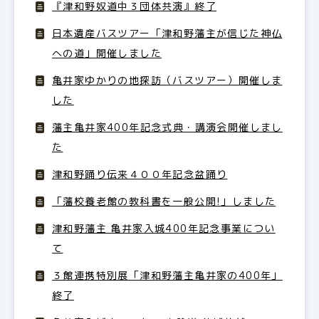
『津和野奴道中３団体共演』終了
日本遺産バスツアー「津和野藩主が信じた神仏
への道」開催しました
亀井家ゆかりの地探訪（バスツアー）開催しま
した
藩主亀井家400年記念式典・講演会開催しまし
た
津和野踊り伝来４００年記念盆踊り
「藩校養老館の教科書を一般公開!」しました
津和野藩主 亀井家入城400年記念事業につい
て
３館連携特別展「津和野藩主亀井家の400年」
終了