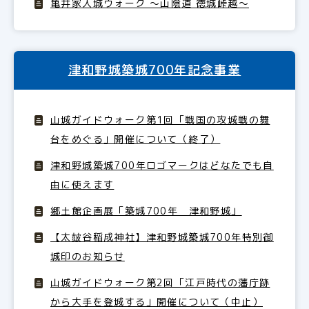
亀井家入城ウォーク ～山陰道 徳城峠越～
津和野城築城700年記念事業
山城ガイドウォーク第1回「戦国の攻城戦の舞
台をめぐる」開催について（終了）
津和野城築城700年ロゴマークはどなたでも自
由に使えます
郷土館企画展「築城700年 津和野城」
【太皷谷稲成神社】津和野城築城700年特別御
城印のお知らせ
山城ガイドウォーク第2回「江戸時代の藩庁跡
から大手を登城する」開催について（中止）