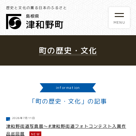
歴史と文化の薫る日本のふるさと
町の歴史・文化
information
「町の歴史・文化」の記事
2026年7月11日
津和野街道写真展～#津和野街道フォトコンテスト入賞作
品巡回展
NEW