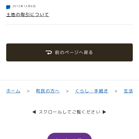
2012年12月6日
土地の取引について
前のページへ戻る
くらし・手続き
生活・
町民の方へ
ホーム
◀ スクロールしてご覧ください ▶