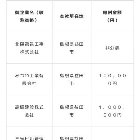
御企業名（敬
寄附金額
本社所在地
称省略）
（円）
北陽電気工事
島根県益田
非公表
株式会社
市
みつわ工業有
島根県益田
１００，００
限会社
市
０円
高橋建設株式
島根県益田
１，０００，
会社
市
０００円
三光ビル管理
島根県益田