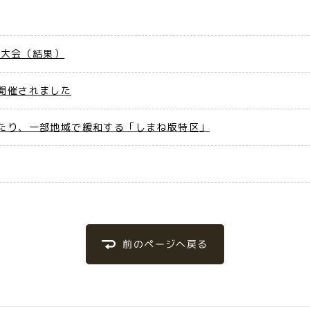
走大会（結果）
開催されました
たり、一部地域で緩和する「しまね版特区」
前のページへ戻る