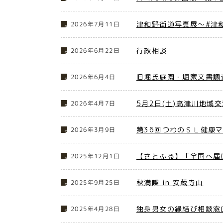
津和野街道写真展～#津
2026年7月11日
行政相談
2026年6月22日
旧堀氏庭園・堀家文書調
2026年6月4日
5月2日(土)高津川地域
2026年4月7日
第36回つわのＳＬ健康
2026年3月9日
【さとふる】「全国へ届
2025年12月1日
秋満喫 in 安蔵寺山
2025年9月25日
独身男女の縁結び相談窓
2025年4月28日