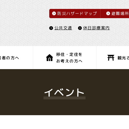
防災ハザードマップ
避難場
休日診療案内
公共交通
移住・定住を
観光
業者の方へ
お考えの方へ
子育て・教育
健康・福祉
イベント