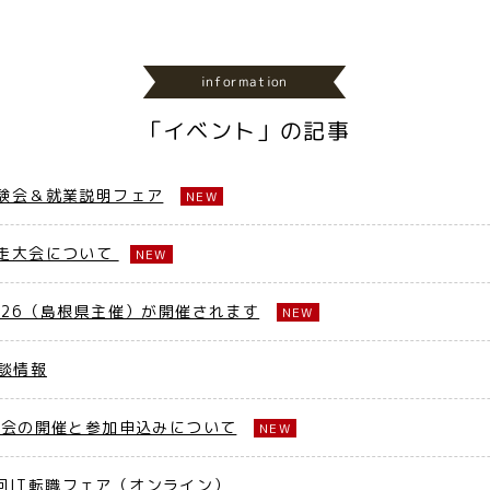
information
「イベント」の記事
験会＆就業説明フェア
NEW
走大会について
NEW
026（島根県主催）が開催されます
NEW
談情報
大会の開催と参加申込みについて
NEW
１回IT転職フェア（オンライン）