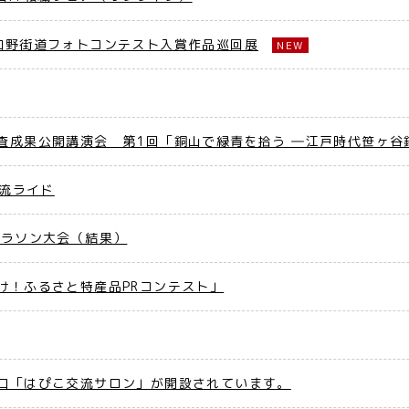
和野街道フォトコンテスト入賞作品巡回展
NEW
査成果公開講演会 第1回「銅山で緑青を拾う ―江戸時代笹ヶ谷
交流ライド
マラソン大会（結果）
け！ふるさと特産品PRコンテスト」
口「はぴこ交流サロン」が開設されています。