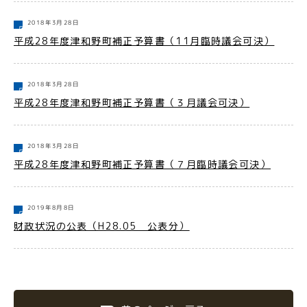
2018年3月28日
平成28年度津和野町補正予算書（11月臨時議会可決）
2018年3月28日
平成28年度津和野町補正予算書（３月議会可決）
2018年3月28日
平成28年度津和野町補正予算書（７月臨時議会可決）
2019年8月8日
財政状況の公表（H28.05 公表分）