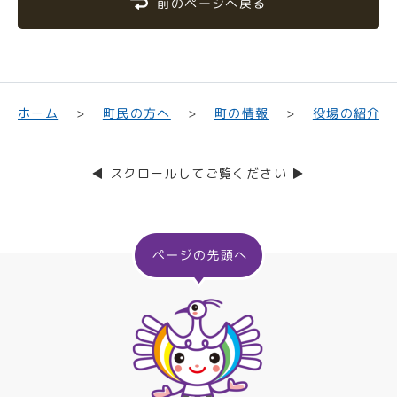
前のページへ戻る
町民の方へ
役場の紹介
ホーム
町の情報
◀ スクロールしてご覧ください ▶