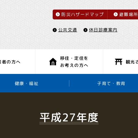
防災ハザードマップ
避難場
休日診療案内
公共交通
移住・定住を
観光
業者の方へ
お考えの方へ
子育て・教育
健康・福祉
平成27年度