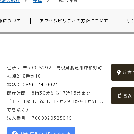
役場の紹介
平成27年度
予算
報について
アクセシビリティの方針について
リ
住所：
〒699-5292
島根県鹿足郡津和野町
庁舎
枕瀬218番地18
電話：
0856-74-0021
開庁時間：
8時30分から17時15分まで
各課
（土・日曜日、祝日、12月29日から1月3日ま
でを除く）
法人番号：
7000020325015
津和野町公式Facebook