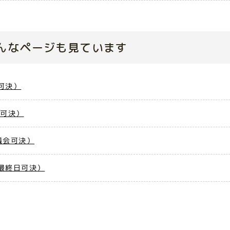
んなページも見ています
可決）
会可決）
議会可決）
最終日可決）