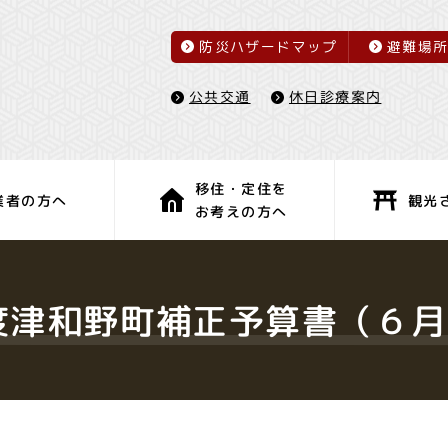
防災ハザードマップ
避難場
休日診療案内
公共交通
移住・定住を
観光
業者の方へ
お考えの方へ
子育て・教育
健康・福祉
度津和野町補正予算書（６