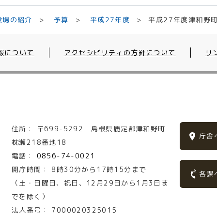
平成27年度津和野
平成27年度
役場の紹介
予算
報について
アクセシビリティの方針について
リ
住所：
〒699-5292
島根県鹿足郡津和野町
庁舎
枕瀬218番地18
電話：
0856-74-0021
開庁時間：
8時30分から17時15分まで
各課
（土・日曜日、祝日、12月29日から1月3日ま
でを除く）
法人番号：
7000020325015