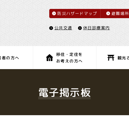
防災ハザードマップ
避難場
休日診療案内
公共交通
移住・定住を
観光
業者の方へ
お考えの方へ
子育て・教育
健康・福祉
電子掲示板