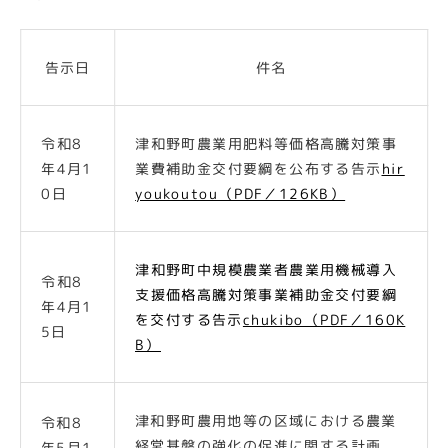
告示日
件名
令和8
津和野町農業用肥料等価格高騰対策事
年4月1
業費補助金交付要綱を公布する告示
hir
0日
youkoutou（PDF／126KB）
津和野町中規模農業者農業用機械導入
令和8
支援価格高騰対策事業補助金交付要綱
年4月1
を交付する告示
chukibo（PDF／160K
5日
B）
津和野町農用地等の区域における農業
令和8
経営基盤の強化の促進に関する計画
年5月1