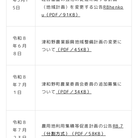
（地域計画）を変更する公告
R8henko
5日
u（PDF／91KB）
令和８
津和野農業振興地域整備計画の変更に
年６月
ついて
（PDF／45KB）
８日
令和８
津和野町農業委員会委員の追加募集に
年７月
ついて
（PDF／34KB）
１日
令和８
農用地利用集積等促進計画の公告
R8.7
年７月
（分割方式）（PDF／58KB）
２３日