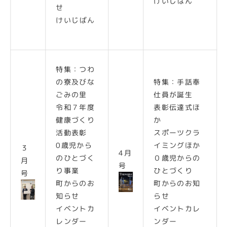
けいじばん
せ
けいじばん
特集：つわ
の寮及びな
特集：手話奉
ごみの里
仕員が誕生
令和７年度
表彰伝達式ほ
健康づくり
か
活動表彰
スポーツクラ
0歳児から
イミングほか
３
4月
のひとづく
０歳児からの
月
号
り事業
ひとづくり
号
町からのお
町からのお知
知らせ
らせ
イベントカ
イベントカレ
レンダー
ンダー