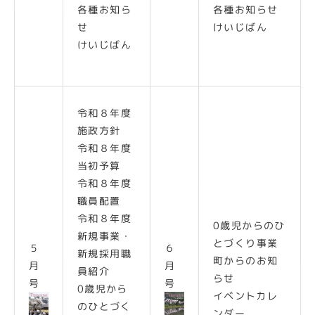
各種お知ら
各種お知らせ
せ
けいじばん
けいじばん
令和８年度
施政方針
令和８年度
当初予算
令和８年度
職員配置
令和８年度
0歳児からのひ
新規事業・
とづくり事業
５
６
新規採用職
町からのお知
月
月
員紹介
らせ
号
号
0歳児から
イベントカレ
のひとづく
ンダー