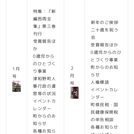
特集：『新
編西周全
新年のご挨拶
集』第三巻
二十歳を祝う
刊行
会
受賞報告ほ
受賞報告ほか
か
0歳児からのひ
0歳児から
とづくり事業
のひとづく
町からのお知
２
1月
り事業
らせ
月
号
津和野町人
人権標語
号
事行政の運
イベントカレ
営等の状況
ンダー
イベントカ
町県民税・国
レンダー
民健康保険税
町からのお
の申告相談
知らせ
各種お知らせ
各種お知ら