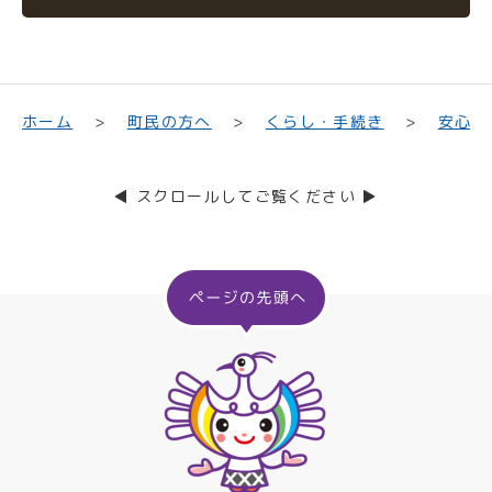
くらし・手続き
町民の方へ
安心・
ホーム
◀ スクロールしてご覧ください ▶