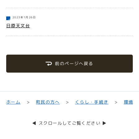
2023年1月26日
日原天文台
前のページへ戻る
くらし・手続き
町民の方へ
環境・
ホーム
◀ スクロールしてご覧ください ▶