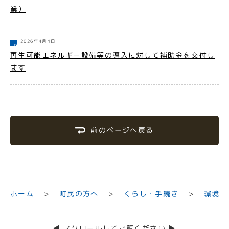
業）
2026年4月1日
再生可能エネルギー設備等の導入に対して補助金を交付し
ます
前のページへ戻る
くらし・手続き
町民の方へ
環境・
ホーム
◀ スクロールしてご覧ください ▶