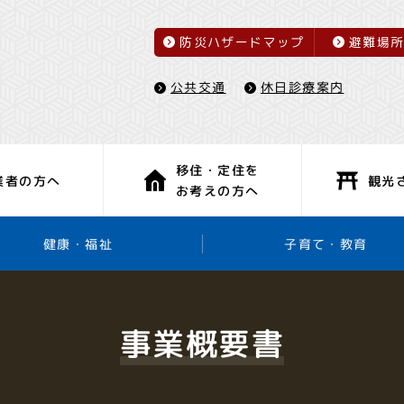
防災ハザードマップ
避難場
休日診療案内
公共交通
移住・定住を
観光
業者の方へ
お考えの方へ
子育て・教育
健康・福祉
事業概要書