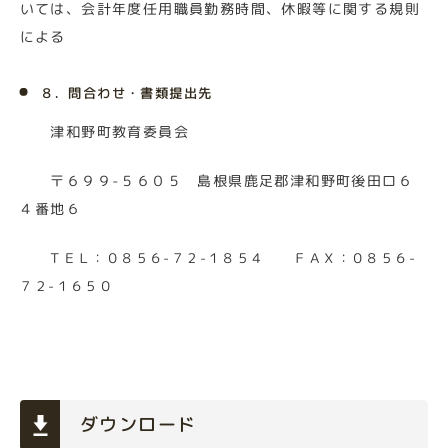
いては、会計年度任用職員勤務時間、休暇等に関する規則
による
８．問合わせ・書類提出先
津和野町
教育委員会
〒
６９９
-
５６０５
島根県鹿足郡
津和野町
後田ロ６
４
番地
６
ＴＥＬ：０８５６
-
７２
-
１８５４ ＦＡＸ：０８５６
-
７２
-
１６５０
ダウンロード