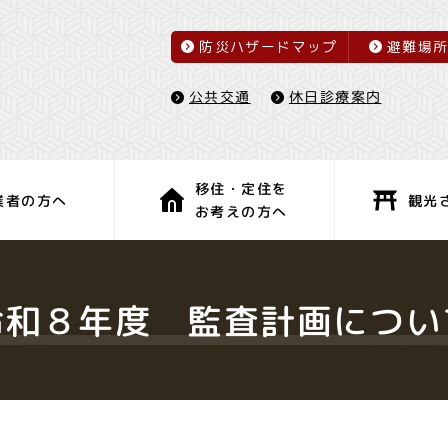
防災ハザードマップ
避難場
休日診療案内
公共交通
移住・定住を
観光
業者の方へ
お考えの方へ
子育て・教育
健康・福祉
令和８年度 監査計画につい