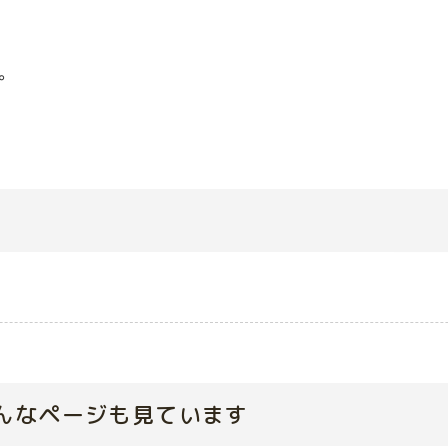
。
んなページも見ています