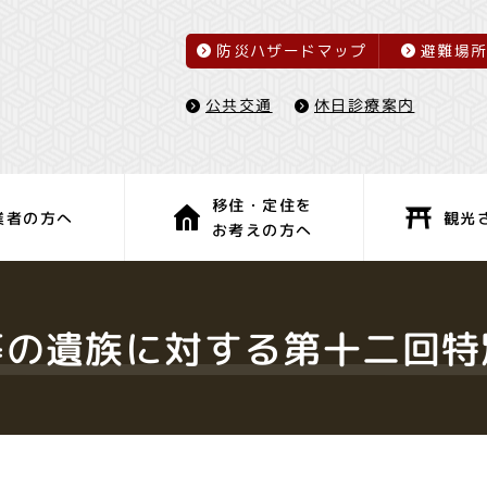
防災ハザードマップ
避難場
休日診療案内
公共交通
移住・定住を
観光
業者の方へ
お考えの方へ
子育て・教育
健康・福祉
等の遺族に対する第十二回特