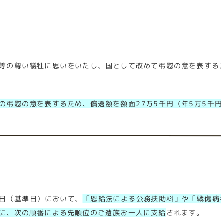
等の尊い犠牲に思いをいたし、国として改めて弔慰の意を表する
の弔慰の意を表するため、償還額を額面27万5千円（年5万5千
1日（基準日）において、
「恩給法による公務扶助料」や「戦傷病
に、次の順番による先順位のご遺族お一人に支給
されます。