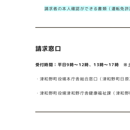
請求者の本人確認ができる書類（運転免許
請求窓口
受付時間：平日9時～12時、13時～17時 
・津和野町役場本庁舎総合窓口（津和野町日原218
・津和野町役場津和野庁舎健康福祉課（津和野町後田