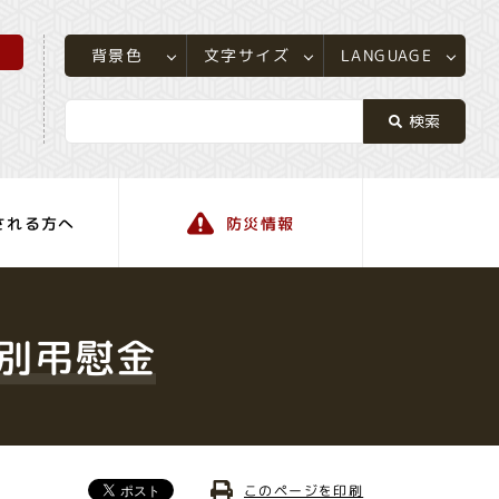
所
LANGUAGE
文字サイズ
背景色
される方へ
防災情報
町の情報
別弔慰金
このページを印刷