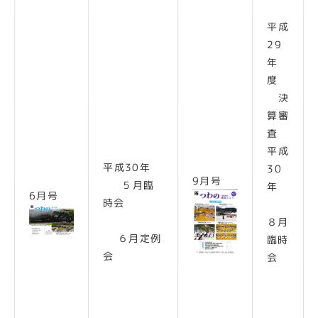
平成
29
年
度
決
算審
査
平成
平成30年
30
9月号
５月臨
年
6月号
時会
８月
６月定例
臨時
会
会