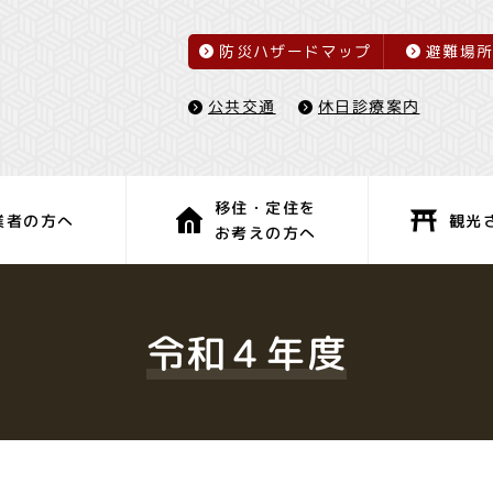
防災ハザードマップ
避難場
休日診療案内
公共交通
移住・定住を
観光
業者の方へ
お考えの方へ
子育て・教育
健康・福祉
令和４年度