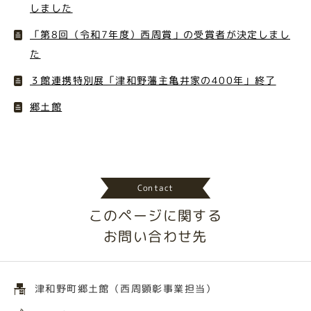
しました
「第8回（令和7年度）西周賞」の受賞者が決定しまし
た
３館連携特別展「津和野藩主亀井家の400年」終了
郷土館
Contact
このページに関する
お問い合わせ先
津和野町郷土館（西周顕彰事業担当）