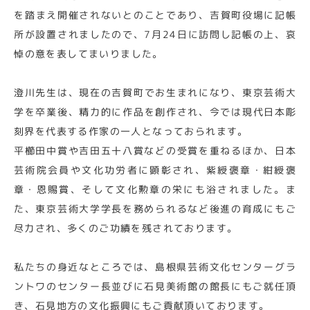
を踏まえ開催されないとのことであり、吉賀町役場に記帳
所が設置されましたので、7月24日に訪問し記帳の上、哀
悼の意を表してまいりました。
澄川先生は、現在の吉賀町でお生まれになり、東京芸術大
学を卒業後、精力的に作品を創作され、今では現代日本彫
刻界を代表する作家の一人となっておられます。
平櫛田中賞や吉田五十八賞などの受賞を重ねるほか、日本
芸術院会員や文化功労者に顕彰され、紫綬褒章・紺綬褒
章・恩賜賞、そして文化勲章の栄にも浴されました。ま
た、東京芸術大学学長を務められるなど後進の育成にもご
尽力され、多くのご功績を残されております。
私たちの身近なところでは、島根県芸術文化センターグラ
ントワのセンター長並びに石見美術館の館長にもご就任頂
き、石見地方の文化振興にもご貢献頂いております。