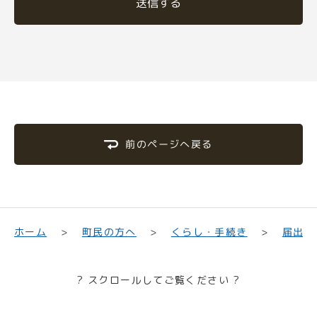
送信する
前のページへ戻る
届出・
くらし・手続き
町民の方へ
ホーム
? スクロールしてご覧ください ?