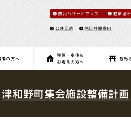
防災ハザードマップ
避難場
休日診療案内
公共交通
移住・定住を
観光
業者の方へ
お考えの方へ
子育て・教育
健康・福祉
津和野町集会施設整備計画