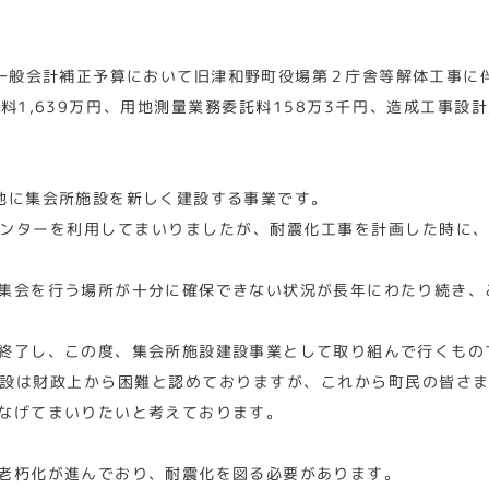
一般会計補正予算において旧津和野町役場第２庁舎等解体工事に伴
1,639万円、用地測量業務委託料158万3千円、造成工事設
地に集会所施設を新しく建設する事業です。
ンターを利用してまいりましたが、耐震化工事を計画した時に
集会を行う場所が十分に確保できない状況が長年にわたり続き、
終了し、この度、集会所施設建設事業として取り組んで行くもの
設は財政上から困難と認めておりますが、これから町民の皆さ
なげてまいりたいと考えております。
老朽化が進んでおり、耐震化を図る必要があります。