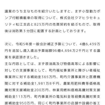
議案のうち主なものを紹介いたしますと、まず小型動力ポ
ンプ付軽積載車の取得について、株式会社クマヒラセキュ
リティ松江支店と825万円の売買契約を結ぶもので、取得
後は消防第３分団に配置する計画としております。
次に、令和5年度一般会計補正予算について、4億6,439万
円を追加し歳入歳出予算総額96億4,694万2千円とする議
案を承認頂きました。
主な内容としては、まず原油高及び物価高等による影響に
対しての支援事業として、町内福祉事業所と障がい者福祉
事業所に対する補助金365万円、町内介護事業所と医療機
関に対する補助金1,981万8千円、農業用肥料費等価格高
騰対策支援補助金200万円、林業用燃料価格高騰対策支援
補助金113万円、町内事業所の電気料金等経費高騰対策支
援補助金950万円、同じく町内事業所の店舗や設備の省エ