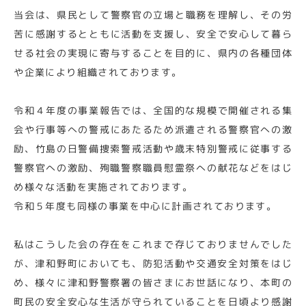
当会は、県民として警察官の立場と職務を理解し、その労
苦に感謝するとともに活動を支援し、安全で安心して暮ら
せる社会の実現に寄与することを目的に、県内の各種団体
や企業により組織されております。
令和４年度の事業報告では、全国的な規模で開催される集
会や行事等への警戒にあたるため派遣される警察官への激
励、竹島の日警備捜索警戒活動や歳末特別警戒に従事する
警察官への激励、殉職警察職員慰霊祭への献花などをはじ
め様々な活動を実施されております。
令和５年度も同様の事業を中心に計画されております。
私はこうした会の存在をこれまで存じておりませんでした
が、津和野町においても、防犯活動や交通安全対策をはじ
め、様々に津和野警察署の皆さまにお世話になり、本町の
町民の安全安心な生活が守られていることを日頃より感謝