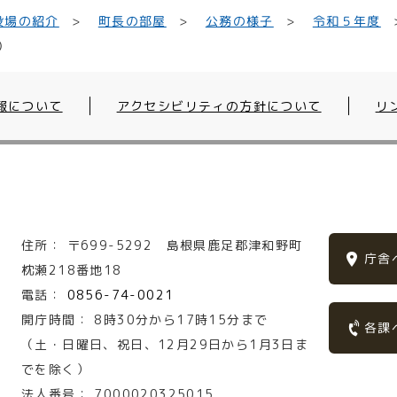
役場の紹介
町長の部屋
公務の様子
令和５年度
）
報について
アクセシビリティの方針について
リ
住所：
〒699-5292
島根県鹿足郡津和野町
庁舎
枕瀬218番地18
電話：
0856-74-0021
開庁時間：
8時30分から17時15分まで
各課
（土・日曜日、祝日、12月29日から1月3日ま
でを除く）
法人番号：
7000020325015