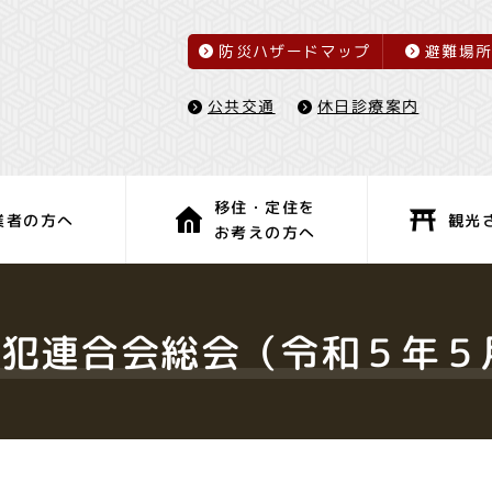
防災ハザードマップ
避難場
休日診療案内
公共交通
移住・定住を
観光
業者の方へ
お考えの方へ
子育て・教育
健康・福祉
犯連合会総会（令和５年５