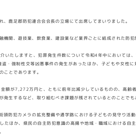
れ、鹿足郡防犯連合会会長の立場にて出席してまいりました。
融機関、遊技業、飲食業、建設業など業界ごとに結成された防犯
介いたしますと、犯罪発生件数について令和4年中においては、前
強盗・強制性交等凶悪事件の発生があったほか、子どもや女性に対
とのことであります。
、金額が7,272万円と、ともに前年比減少しているものの、高齢
が発生するなど、取り組むべき課題が残されているとのことでも
街頭防犯カメラの拡充整備や通学路における子どもの見守り活
したほか、県民の自主防犯意識の高揚や地域・職域における自
。