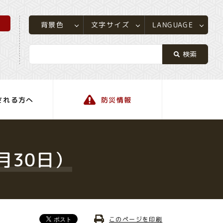
所
LANGUAGE
文字サイズ
背景色
される方へ
防災情報
町の情報
月30日）
このページを印刷