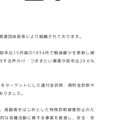
関連団体長等により組織されております。
年比15件減の1834件で戦後最少を更新し検
する声かけ・つきまとい事案が前年比29.6％
者をターゲットにした還付金詐欺・預貯金詐欺や
ありました。
動、高齢者をはじめとした特殊詐欺被害防止のた
主的な各種活動に資する事業を推進し、安全・安